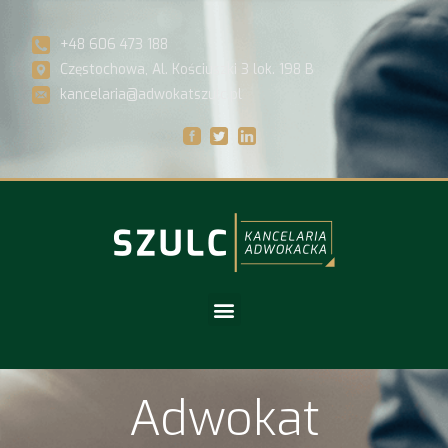
+48 606 473 188
Częstochowa, Al. Kościuszki 3 lok. 198 B
kancelaria@adwokatszulc.pl
Adwokat